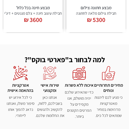
מבצע חינה בכל כלול
מבצע תפאורה לחינה/ הפרשת חלה
חבילת עיצוב חינה + צלם מגנטים + דיג'י
חבילת עיצוב חינה
2100 ₪
3600 ₪
למה לבחור ב"פארטי בוקס"?
מחירים תחרותיים
איכות ללא פשרות
שירות אישי
אטרקציות
ונוחים
ומקצועי
בהתאמה אישית
כדי שהאירוע שלכם
כי מגיע לכם ליהנות
אנחנו כאן
כי לכל אירוע יש
יהיה מושלם, אנו
מאטרקציות
בשבילכם, ללוות,
סיפור משלו, ואנחנו
מקפידים על
מדהימות במחיר
להקשיב ולהגשים
נדאג להפוך אותו
הפרטים הקטנים
שמתאים לכל כיס.
את החלומות שלכם.
לייחודי.
ביותר.