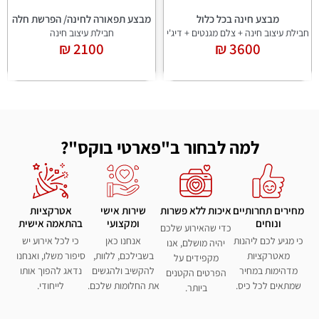
מבצע חינה בכל כלול
מבצע תפאורה לחינה/ הפרשת חלה
חבילת עיצוב חינה + צלם מגנטים + דיג'י
חבילת עיצוב חינה
2100 ₪
3600 ₪
למה לבחור ב"פארטי בוקס"?
מחירים תחרותיים
איכות ללא פשרות
שירות אישי
אטרקציות
ונוחים
ומקצועי
בהתאמה אישית
כדי שהאירוע שלכם
כי מגיע לכם ליהנות
אנחנו כאן
כי לכל אירוע יש
יהיה מושלם, אנו
מאטרקציות
בשבילכם, ללוות,
סיפור משלו, ואנחנו
מקפידים על
מדהימות במחיר
להקשיב ולהגשים
נדאג להפוך אותו
הפרטים הקטנים
שמתאים לכל כיס.
את החלומות שלכם.
לייחודי.
ביותר.