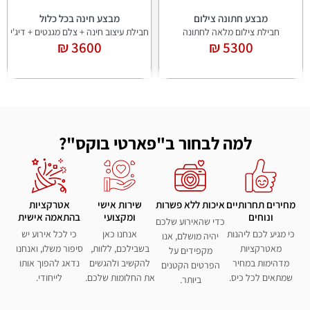
מבצע חינה בכל כלול
מבצע תפאורה לחינה/ הפרשת חלה
חבילת עיצוב חינה + צלם מגנטים + דיג'י
חבילת עיצוב חינה
2100 ₪
3600 ₪
למה לבחור ב"פארטי בוקס"?
מחירים תחרותיים
איכות ללא פשרות
שירות אישי
אטרקציות
ונוחים
ומקצועי
בהתאמה אישית
כדי שהאירוע שלכם
כי מגיע לכם ליהנות
אנחנו כאן
כי לכל אירוע יש
יהיה מושלם, אנו
מאטרקציות
בשבילכם, ללוות,
סיפור משלו, ואנחנו
מקפידים על
מדהימות במחיר
להקשיב ולהגשים
נדאג להפוך אותו
הפרטים הקטנים
שמתאים לכל כיס.
את החלומות שלכם.
לייחודי.
ביותר.