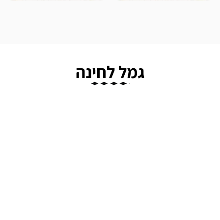
גמל לחינה
דיג'יי לאירוע
צלם מגנטים לאירוע קטן
מסך ירוק לחינה
תקליטן לחינה
צלם לחינה
טלמון חינה