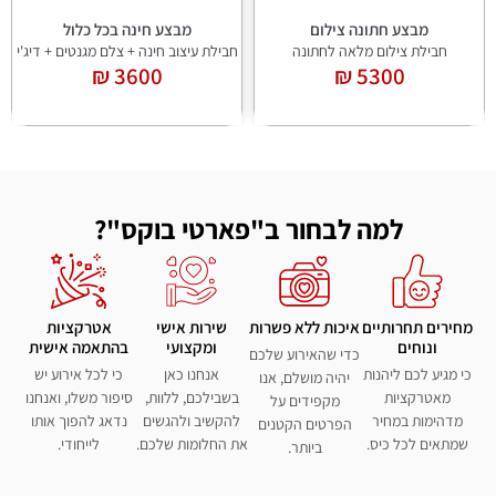
מבצע חינה בכל כלול
מבצע תפאורה לחינה/ הפרשת חלה
חבילת עיצוב חינה + צלם מגנטים + דיג'י
חבילת עיצוב חינה
2100 ₪
3600 ₪
למה לבחור ב"פארטי בוקס"?
מחירים תחרותיים
איכות ללא פשרות
שירות אישי
אטרקציות
ונוחים
ומקצועי
בהתאמה אישית
כדי שהאירוע שלכם
כי מגיע לכם ליהנות
אנחנו כאן
כי לכל אירוע יש
יהיה מושלם, אנו
מאטרקציות
בשבילכם, ללוות,
סיפור משלו, ואנחנו
מקפידים על
מדהימות במחיר
להקשיב ולהגשים
נדאג להפוך אותו
הפרטים הקטנים
שמתאים לכל כיס.
את החלומות שלכם.
לייחודי.
ביותר.