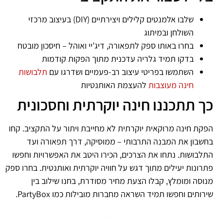
שלבו אלמנטים קלילים ויצירתיים (DIY) בעיצוב מרכזי
השולחן ובמיתוג
בחרו באותו ספק לתפאורה, דיג’יי ואוהל – חיסכון מובטח
בדקו תמיד גלריה עדכנית מתוך הפקות קודמות
השתמשו בפריטי עיצוב רב-פעמיים ושדרגו עם
תלבושות
חינה מעוצבות
להעצמת האותנטיות
כך תתכננו חינה יוקרתית וחסכונית
הפקת חינה מרוקאית יוקרתית לא מחייבת ויתור על התקציב. קחו
בחשבון את המבנה התרבותי – ממוסיקה, דרך תפאורה ועד
התלבושות. נתחו את הצרכים, הכירו היטב את האפשרויות וחפשו
פתרונות יעילים מתוך דגש על חוויה יוקרתית ואותנטית. בחרו ספק
מנוסה ומומלץ, קבלו הצעת מחיר מסודרת, בחנו שילוב בין
שירותים וחפשו תמיד השראה מחברות מובילות כמו PartyBox.