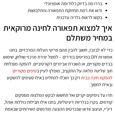
בררו מה בדיוק כלול ומה אופציונלי
ודאו את רמת תחזוקת התפאורה והתלבושות
בקשו לראות גלריה עדכנית
איך למצוא תפאורה לחינה מרוקאית
במחיר משתלם
כדי לא לבזבז, חשוב להבין מהם פריטי העלות המרכזיים. בחנו
אפשרות DIY בפריטים בודדים – למשל יצירת מרכזי שולחן, שימוש
בבדים מקוריים, או השכרת אביזרים דקורטיביים. להפקה מוצלחת
תוך שליטה מלאה על התקציב, מומלץ לעיין ב
טיפים מקוריים
להפקת חינה בבית
רק כך תוכלו להחליט באילו סעיפים להשקיע
ובאילו לחסוך.
תרו על גימיקים יקרים ואל תחששו לבקש המלצות מספקים
קודמים. בקרו בגלריות דיגיטליות, בחנו אילו חבילות כוללות אוהל,
דיג'יי, ועיצוב וודאו שבכרטיס ההצעה מודגשים השירותים שבאמת