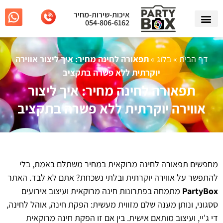
איכות-שירות-מחיר
054-806-6162
דף הבית
»
בלוג
»
תפאורה לחינה מחיר: איך ליצור אווירה
יוקרתית ללא פשרה בתקציב
תפאורה לחינה מחיר: איך ליצור
אווירה יוקרתית ללא פשרה בתקציב
מחפשים תפאורה לחינה מרוקאית במחיר משתלם באמת, בלי
להתפשר על אווירה יוקרתית ובלתי נשכחת? אתם לא לבד. האתר
PartyBox
מתמחה בפתרונות חינה מרוקאית ועיצוב אירועים
ססגוני, ונותן מענה שלם מזווית מעשית: הפקת חינה, אוהל לחינה,
די ג'יי, ועיצוב מותאם אישית. בין אם זו הפקת חינה מרוקאית