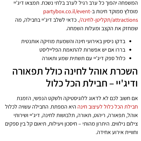
המשפחה יהפוך כל ערב רגיל לערב בלתי נשכח. תמצאו דיג'יי
מומלץ ממוקד חינות ב
partybox.co.il/event-
attractions/תקליטן-לחינה/
. כדאי לשלב דיג'יי בחבילה, מה
שמחזק את הקצב ומעלות השמחה.
בדקו ניסיון באירועי חינה והשמעת מוזיקה אותנטית
בררו אם יש אפשרות להתאמת הפלייליסט
כלול ספק דיג'יי עם תשתית שמע ותאורה
השכרת אוהל לחינה כולל תפאורה
ודיג'יי – חבילת הכל כלול
אם חשוב לכם לא לדאוג ללוגיסטיקה ולשקט הנפשי, הזמנת
חבילת הכל כלול לעיצוב חינה
היא המפתח. החבילה עשויה לכלול
אוהל, תפאורה, ריהוט, תאורה, תלבושות לחינה, דיג'יי ושירותי
צילום נילווים. היתרון מהותי – חיסכון ויעילות, תיאום קל בין ספקים
וחוויית אירוע אחידה.