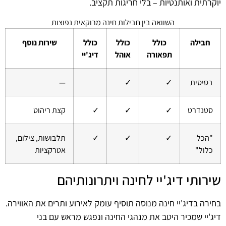
יוקרתית ואותנטיות – בלי חריגות תקציב.
השוואה בין חבילות חינה מרוקאית נפוצות
חבילה
כולל
כולל
כולל
שירות נוסף
תפאורה
אוהל
דיג'יי
בסיסית
✓
✓
—
סטנדרט
✓
✓
✓
קצת ריהוט
"הכל
✓
✓
✓
תלבושות, צילום,
כלול"
אטרקציות
שירותי דיג'יי לחינה ויתרונותיהם
בחירה בדיג'יי חינה מנוסה תוסיף עומק לאירוע ותרים את האווירה.
דיג'יי שמכיר היטב את מנהגי החינה ונפגש מראש עם בני