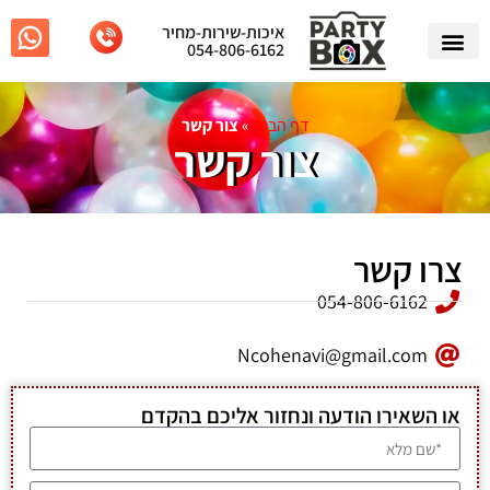
איכות-שירות-מחיר
054-806-6162
דף הבית
»
צור קשר
צור קשר
צרו קשר
054-806-6162
Ncohenavi@gmail.com
או השאירו הודעה ונחזור אליכם בהקדם