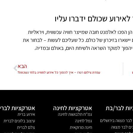
לאירוע שכולם ידברו עליו
ן הפכו לאלמנט חובה שמייצר חוויה עכשווית, ויראליות
ישארו בזיכרון של כולם. כל שעליכם לעשות – לבחור את
יהפוך למוקד השראה ולשיחת היום, באולם ובמדיה.
הבא
עמדת צילום רטרו – איך להפוך כל אירוע לחוויה בלתי נשכחת?
ות לבר/בת
אטרקציות לחינה
אטרקציות לברי
גמ"ח תלבושות לחינה
אירוע ברית
לבר מצווה בירושלים
גמל לחינה
עיצוב בלונים לברית
ים לבר מצווה
חינה מרוקאית
צלם לברית