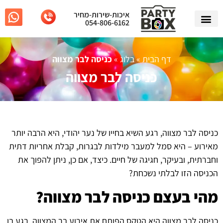
איכות-שירות-מחיר
054-806-6162
אטרקציות לאירועים
דף הבית
»
בלוג
»
כניסה לבר מצווה
כניסה לבר מצווה
כניסה לבר מצווה, רגע השיא בחייו של נער יהודי, היא הרבה יותר
מאירוע – היא סמל למעבר מילדות לבגרות, קבלת אחריות דתית
וחברתית, ובעיקר, חגיגה של חיים. כיצד, אם כן, ניתן להפוך את
הכניסה הזו לבלתי נשכחת?
מהי בעצם כניסה לבר מצווה?
כניסה לבר מצווה היא הטקס הפותח את אירוע בר המצווה, רגע בו