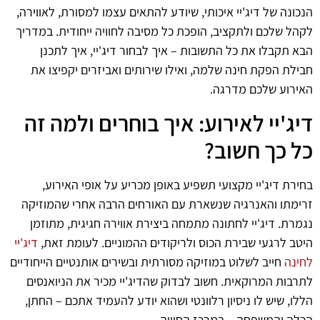
הנכונה של דיג'יי איכותי, שיודע להתאים עצמו למסורת, לאווירה,
לקהל שלכם ולתקציב, הופכת כל מסיבה לחוויה ייחודית. במדריך
הבא תקבלו את כל התשובות – איך לבחור דיג'יי, איך לתכנן
חבילת הפקת חינה שלמה, ואילו שירותים ואביזרים יקפיצו את
האירוע שלכם מדרגה.
דיג'יי לאירוע: איך בוחרים ולמה זה
כל כך חשוב?
בחירת דיג'יי מקצועי תשפיע באופן מכריע על אופי האירוע,
זרימתו והאנרגיה שנשארת עם האורחים הרבה אחרי שהמוזיקה
נגמרת. דיג'יי לחתונה מתמחה ביצירת אווירה חגיגית, מתוזמן
היטב לרגעי שבירת הכוס ולריקודים ההמוניים. לעומת זאת,
דיג'יי
לחינה
חייב לשלוט במוזיקה מסורתית ובשירים אותנטיים הייחודיים
לתרבות המרוקאית. חשוב לבדוק שהדיג'יי מכיר את הניואנסים
הללו, שיש לו ניסיון רלוונטי ושהוא יודע להעמיד אתכם – החתן,
הכלה והמשפחה – במרכז החוויה.