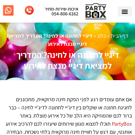
איכות-שירות-מחיר
054-806-6162
דף הבית
»
בלוג
»
דיגיי לחתונה או לחינה? המדריך למציאת
דיגיי מנצח לאירוע
דיגיי לחתונה או לחינה? המדריך
למציאת דיגיי מנצח לאירוע
אם אתם עומדים רגע לפני הפקת חינה מרוקאית, מתכוננים
לחגיגת חתונה או שוקלים בין דיג'יי לחתונה לדיג'יי לחינה – כבר
ברור לכם שהמוזיקה היא הלב של כל אירוע מוצלח. באתר
PartyBox
תוכלו למצוא מגוון שירותים שיעזרו לכם להרכיב אירוע
אותנטי, עם דגש על חוויית חינה מרוקאית בלתי נשכחת. הבחירה