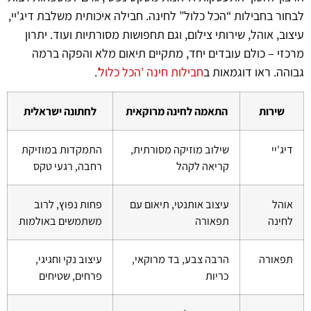
לבחור בחבילות “הכל כלול” לחינה. חבילה איכותית משלבת דיג'יי,
עיצוב, אוהל, שירותי צילום, וגם תחפושות מסורתיות ועוד. יתרון
מרכזי – כולם עובדים יחד, מתקיים תיאום מלא והפקה ברמה
גבוהה. ראו דוגמאות ב
חבילות חינה 'הכל כלול'
.
שירות
התאמה לחינה מרוקאית
לחתונה ישראלית
דיג'יי
שילוב מוזיקה מסורתית,
התמקדות במוזיקת
קריאה לקהל
רחבה, רגעי טקס
אוהל
עיצוב אותנטי, תיאום עם
פחות נפוץ, לרוב
לחינה
תפאורה
משתמשים באולמות
תפאורה
הרבה צבע, בד מרוקאי,
עיצוב נקי וחגיגי,
כריות
פרחים, שטיחים