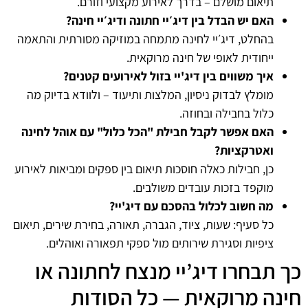
תיאום מושלם – בדרך לאירוע מקצועי וזורם.
האם יש הבדל בין דיג׳יי חתונה ודיג׳יי חינה?
בהחלט, דיג׳יי לחינה מתמחה במוזיקה מסורתית והתאמה
ייחודית לאופי של חינה מרוקאית.
איך משווים בין דיג'יי בזול לאירועים קטנים?
מומלץ לבדוק ניסיון, המלצות ותיעוד – ולוודא בדיוק מה
כלול בחבילה ובחוזה.
האם אפשר לקבל חבילת "הכל כלול" עם אוהל לחינה
ואטרקציות?
כן, חבילות כאלה חוסכות תיאום בין ספקים ומביאות לאירוע
מוקפד בזכות עובדים משולבים.
מה חשוב לכלול בהסכם עם דיג'יי?
כל סעיף: שעות, ציוד, הגברה, תאורה, בחירת שירים, תיאום
ציפיות וסגירת שירותים מול ספקי תפאורה ואוהלים.
כך תבחרו דיג’יי מנצח לחתונה או
חינה מרוקאית — כל הסודות