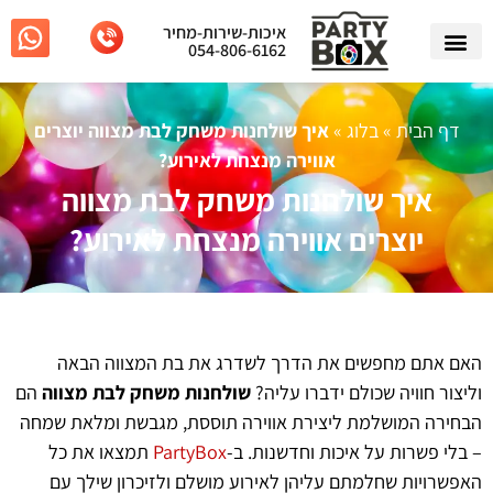
איכות-שירות-מחיר
054-806-6162
דף הבית
»
בלוג
»
איך שולחנות משחק לבת מצווה יוצרים
אווירה מנצחת לאירוע?
איך שולחנות משחק לבת מצווה
יוצרים אווירה מנצחת לאירוע?
האם אתם מחפשים את הדרך לשדרג את בת המצווה הבאה
וליצור חוויה שכולם ידברו עליה?
שולחנות משחק לבת מצווה
הם
הבחירה המושלמת ליצירת אווירה תוססת, מגבשת ומלאת שמחה
– בלי פשרות על איכות וחדשנות. ב-
PartyBox
תמצאו את כל
האפשרויות שחלמתם עליהן לאירוע מושלם ולזיכרון שילך עם