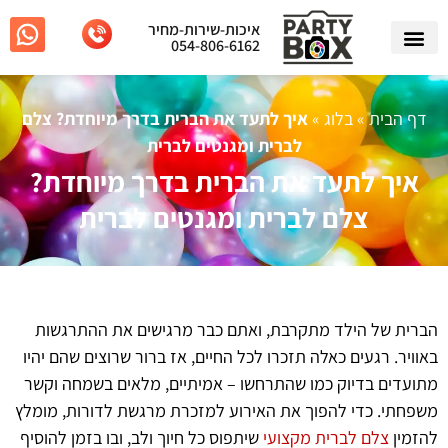
איכות-שירות-מחיר
054-806-6162
דף הבית
»
בלוג
»
איך לתעד את הברית בדרך מיוחדת? צלם
לברית ומגנטים לברית
איך לתעד את הברית בדרך מיוחדת?
צלם לברית ומגנטים לברית
הברית של הילד מתקרבת, ואתם כבר מרגישים את ההתרגשות
באוויר. רגעים כאלה תזכרו לכל החיים, אז ברור שרוצים שהם יהיו
מתועדים בדיוק כמו שהתרחשו – אמיתיים, מלאים בשמחה וקשר
משפחתי. כדי להפוך את האירוע למזכרת מרגשת לדורות, מומלץ
להזמין
צלם לברית מקצועי
שיתפוס כל חיוך ולב, ובו בזמן להוסיף